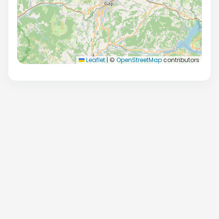
Leaflet
|
©
OpenStreetMap
contributors