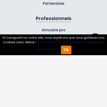
Partenaires
Professionnels
Annuaire pro
En naviguant sur notre site, nous espérons que vous goûterez nos
Inscrire mon entreprise
cookies avec délice !
En savoir plus.
Gérez votre consentement
Les Abonnements Pros
sur les cookies.
Ok
Accueil
Annuaire Pro
Agenda
Menu
Infos
Mentions légales et CGV
Suivez-nous