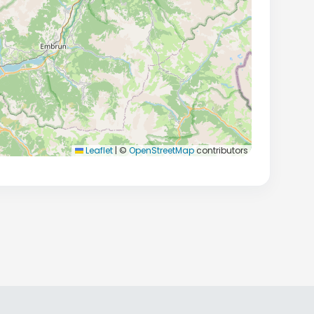
Leaflet
|
©
OpenStreetMap
contributors