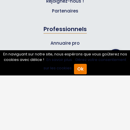
Rejoignez-nous !
Partenaires
Professionnels
Annuaire pro
Inscrire mon entreprise
En naviguant sur notre site, nous espérons que vous goûterez nos
cookies avec délice !
En savoir plus.
Gérez votre consentement
Les Abonnements Pros
sur les cookies.
Ok
Accueil
Annuaire Pro
Agenda
Menu
Infos
Mentions légales et CGV
Suivez-nous