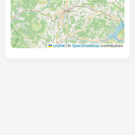
Leaflet
|
©
OpenStreetMap
contributors