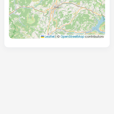
Leaflet
|
©
OpenStreetMap
contributors