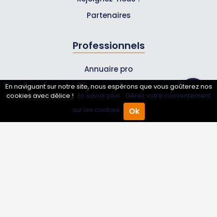
Partenaires
Professionnels
Annuaire pro
Inscrire mon entreprise
En naviguant sur notre site, nous espérons que vous goûterez nos
cookies avec délice !
En savoir plus.
Gérez votre consentement
Les Abonnements Pros
sur les cookies.
Ok
Accueil
Annuaire Pro
Agenda
Menu
Infos
Mentions légales et CGV
Suivez-nous