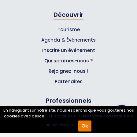
Découvrir
Tourisme
Agenda & Événements
Inscrire un événement
Qui sommes-nous ?
Rejoignez-nous !
Partenaires
Professionnels
En naviguant sur notre site, nous espérons que vous goûterez nos
Annuaire pro
cookies avec délice !
En savoir plus.
Gérez votre consentement
sur les cookies.
Ok
Inscrire mon entreprise
Accueil
Annuaire Pro
Agenda
Menu
Les Abonnements Pros