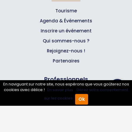
Tourisme
Agenda & Événements
Inscrire un événement
Qui sommes-nous ?
Rejoignez-nous !
Partenaires
Professionnels
En naviguant sur notre site, nous espérons que vous goûterez nos
cookies avec délice !
En savoir plus.
Gérez votre consentement
Annuaire pro
sur les cookies.
Ok
Accueil
Annuaire Pro
Agenda
Menu
Inscrire mon entreprise
Les Abonnements Pros