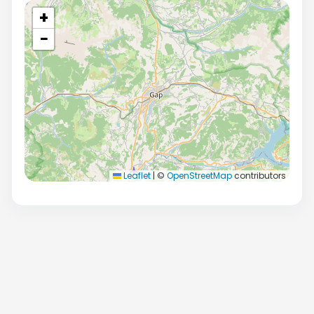
+
−
Leaflet
|
©
OpenStreetMap
contributors