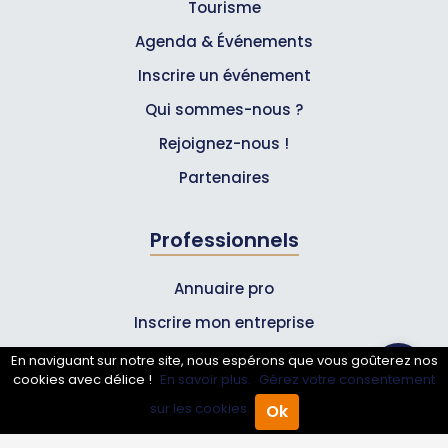
Tourisme
Agenda & Événements
Inscrire un événement
Qui sommes-nous ?
Rejoignez-nous !
Partenaires
Professionnels
Annuaire pro
Inscrire mon entreprise
Les Abonnements Pros
En naviguant sur notre site, nous espérons que vous goûterez nos
cookies avec délice !
En savoir plus.
Gérez votre consentement
sur les cookies.
Ok
Infos
Accueil
Annuaire Pro
Agenda
Menu