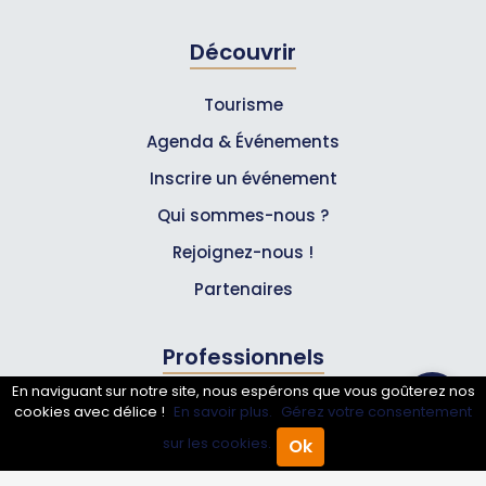
Découvrir
Tourisme
Agenda & Événements
Inscrire un événement
Qui sommes-nous ?
Rejoignez-nous !
Partenaires
Professionnels
En naviguant sur notre site, nous espérons que vous goûterez nos
Annuaire pro
cookies avec délice !
En savoir plus.
Gérez votre consentement
sur les cookies.
Ok
Inscrire mon entreprise
Accueil
Annuaire Pro
Agenda
Menu
Les Abonnements Pros