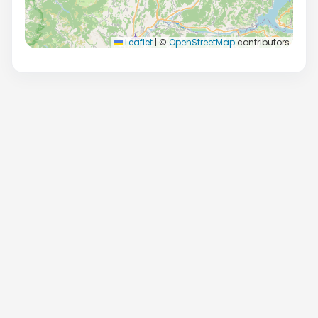
Leaflet
|
©
OpenStreetMap
contributors