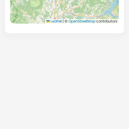
Leaflet
|
©
OpenStreetMap
contributors