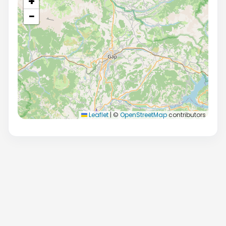
+
−
Leaflet
|
©
OpenStreetMap
contributors