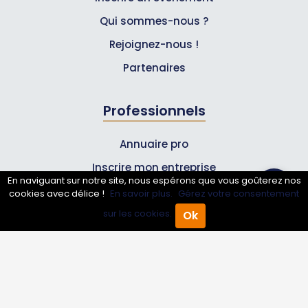
Qui sommes-nous ?
Rejoignez-nous !
Partenaires
Professionnels
Annuaire pro
Inscrire mon entreprise
En naviguant sur notre site, nous espérons que vous goûterez nos
Les Abonnements Pros
cookies avec délice !
En savoir plus.
Gérez votre consentement
sur les cookies.
Ok
Accueil
Annuaire Pro
Agenda
Menu
Infos
Mentions légales et CGV