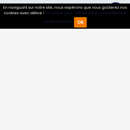
Annuaire pro
En naviguant sur notre site, nous espérons que vous goûterez nos
cookies avec délice !
En savoir plus.
Gérez votre consentement
Inscrire mon entreprise
sur les cookies.
Ok
Accueil
Annuaire Pro
Agenda
Menu
Les Abonnements Pros
Infos
Mentions légales et CGV
Suivez-nous