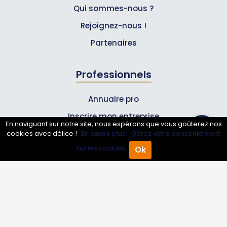
Qui sommes-nous ?
Rejoignez-nous !
Partenaires
Professionnels
Annuaire pro
Inscrire mon entreprise
En naviguant sur notre site, nous espérons que vous goûterez nos
Les Abonnements Pros
cookies avec délice !
En savoir plus.
Gérez votre consentement
sur les cookies.
Ok
Accueil
Annuaire Pro
Agenda
Menu
Infos
Mentions légales et CGV
Suivez-nous