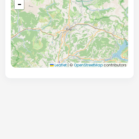
−
Leaflet
|
©
OpenStreetMap
contributors