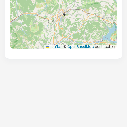
Leaflet
|
©
OpenStreetMap
contributors