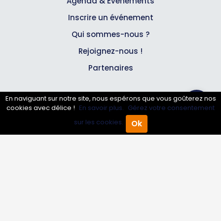
Agenda & Événements
Inscrire un événement
Qui sommes-nous ?
Rejoignez-nous !
Partenaires
Professionnels
En naviguant sur notre site, nous espérons que vous goûterez nos
cookies avec délice !
En savoir plus.
Gérez votre consentement
sur les cookies.
Annuaire pro
Ok
Accueil
Annuaire Pro
Agenda
Menu
Inscrire mon entreprise
Les Abonnements Pros
Infos
Mentions légales et CGV