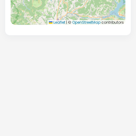
Leaflet
|
©
OpenStreetMap
contributors