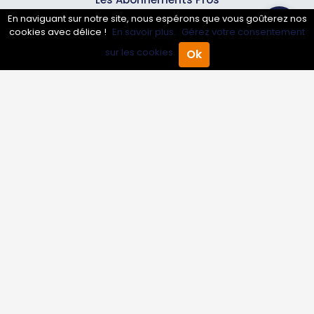
En naviguant sur notre site, nous espérons que vous goûterez nos
cookies avec délice !
En savoir plus.
Gérez votre consentement
Infos
sur les cookies.
Ok
Accueil
Annuaire Pro
Agenda
Menu
Mentions légales et CGV
Suivez-nous
© 2007-2026
Toutle05