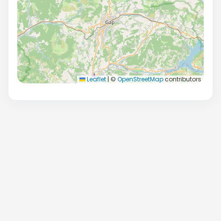
Leaflet
|
©
OpenStreetMap
contributors