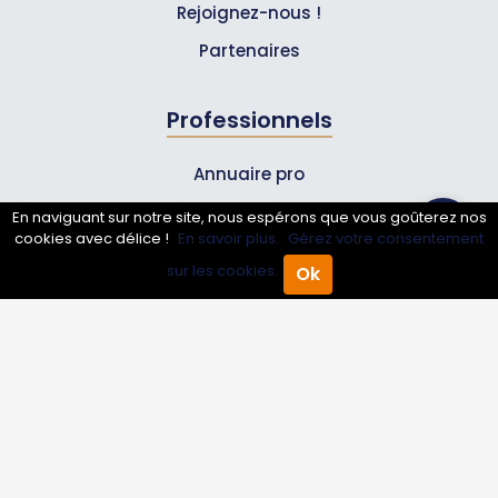
Rejoignez-nous !
Partenaires
Professionnels
Annuaire pro
Inscrire mon entreprise
En naviguant sur notre site, nous espérons que vous goûterez nos
cookies avec délice !
En savoir plus.
Gérez votre consentement
Les Abonnements Pros
sur les cookies.
Ok
Accueil
Annuaire Pro
Agenda
Menu
Infos
Mentions légales et CGV
Suivez-nous