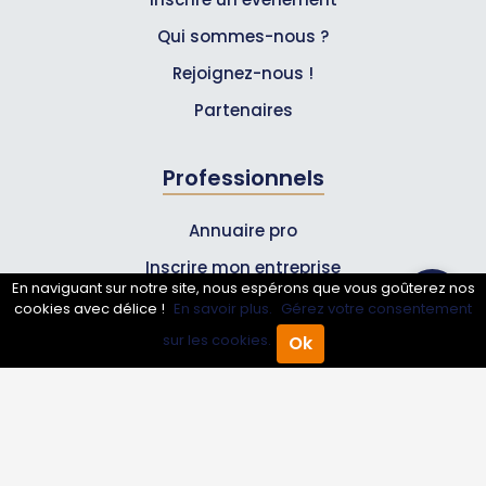
Qui sommes-nous ?
Rejoignez-nous !
Partenaires
Professionnels
Annuaire pro
Inscrire mon entreprise
En naviguant sur notre site, nous espérons que vous goûterez nos
Les Abonnements Pros
cookies avec délice !
En savoir plus.
Gérez votre consentement
sur les cookies.
Ok
Accueil
Annuaire Pro
Agenda
Menu
Infos
Mentions légales et CGV