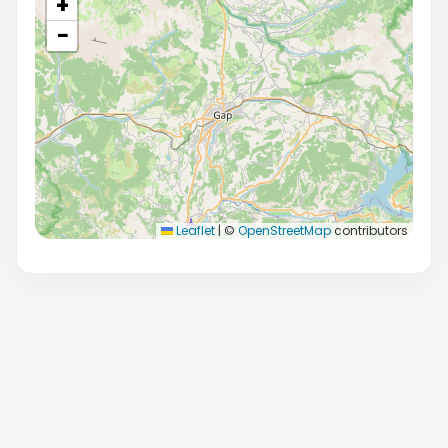
+
−
Leaflet
|
©
OpenStreetMap
contributors