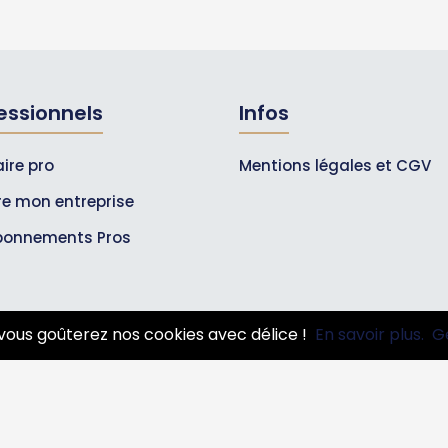
essionnels
Infos
ire pro
Mentions légales et CGV
ire mon entreprise
bonnements Pros
vous goûterez nos cookies avec délice !
En savoir plus.
G
© 2007-2026
Toutle05