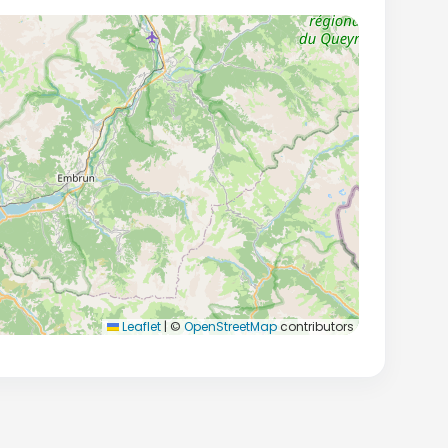
Leaflet
|
©
OpenStreetMap
contributors