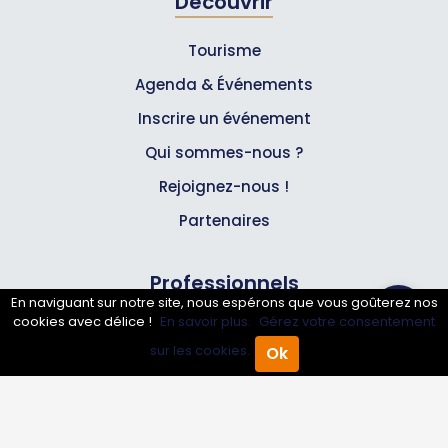
Découvrir
Tourisme
Agenda & Événements
Inscrire un événement
Qui sommes-nous ?
Rejoignez-nous !
Partenaires
Professionnels
En naviguant sur notre site, nous espérons que vous goûterez nos
cookies avec délice !
En savoir plus.
Gérez votre consentement
Annuaire pro
sur les cookies.
Ok
Accueil
Annuaire Pro
Agenda
Menu
Inscrire mon entreprise
Les Abonnements Pros