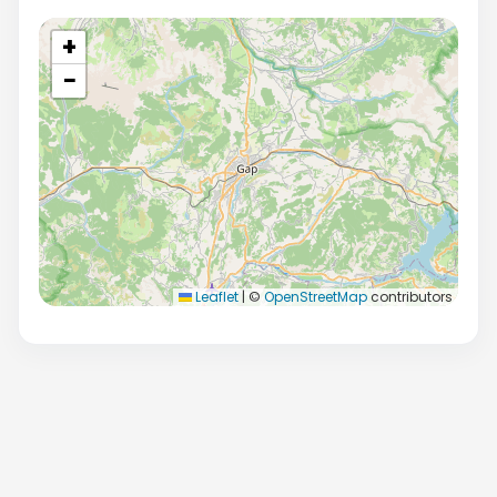
+
−
Leaflet
|
©
OpenStreetMap
contributors