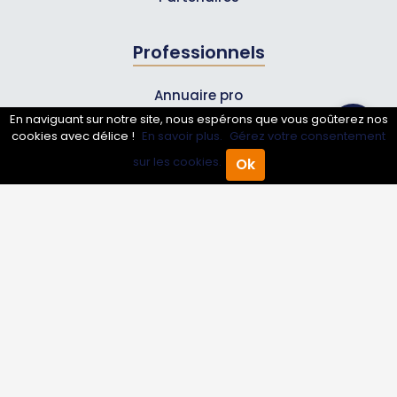
Professionnels
Annuaire pro
En naviguant sur notre site, nous espérons que vous goûterez nos
Inscrire mon entreprise
cookies avec délice !
En savoir plus.
Gérez votre consentement
Les Abonnements Pros
sur les cookies.
Ok
Accueil
Annuaire Pro
Agenda
Menu
Infos
Mentions légales et CGV
Suivez-nous