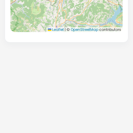
Leaflet
|
©
OpenStreetMap
contributors