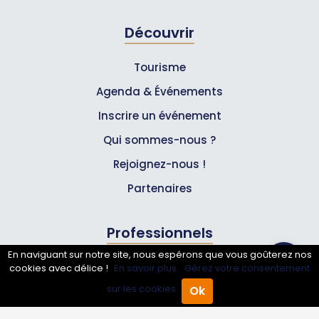
Découvrir
Tourisme
Agenda & Événements
Inscrire un événement
Qui sommes-nous ?
Rejoignez-nous !
Partenaires
Professionnels
En naviguant sur notre site, nous espérons que vous goûterez nos
Annuaire pro
cookies avec délice !
En savoir plus.
Gérez votre consentement
sur les cookies.
Ok
Inscrire mon entreprise
Accueil
Annuaire Pro
Agenda
Menu
Les Abonnements Pros