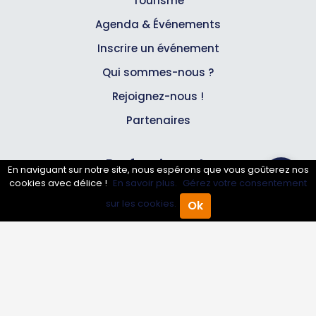
Tourisme
Agenda & Événements
Inscrire un événement
Qui sommes-nous ?
Rejoignez-nous !
Partenaires
Professionnels
En naviguant sur notre site, nous espérons que vous goûterez nos
cookies avec délice !
En savoir plus.
Gérez votre consentement
Annuaire pro
sur les cookies.
Ok
Accueil
Annuaire Pro
Agenda
Menu
Inscrire mon entreprise
Les Abonnements Pros
Infos