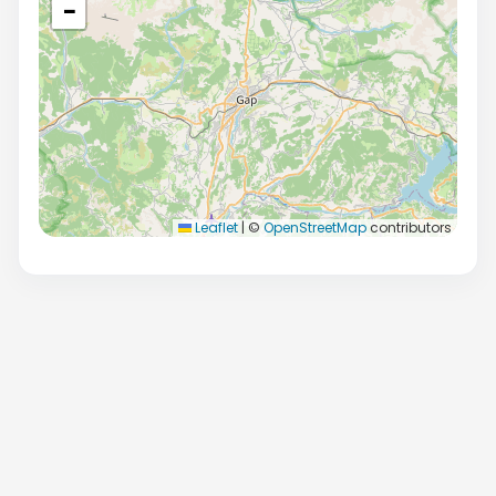
−
Leaflet
|
©
OpenStreetMap
contributors