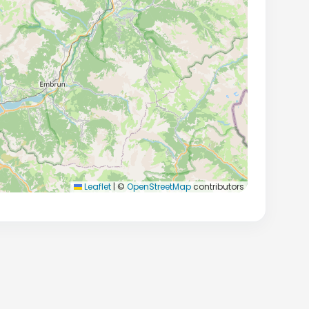
Leaflet
|
©
OpenStreetMap
contributors