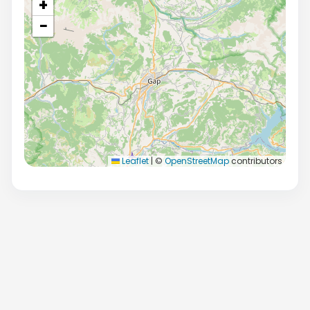
+
−
Leaflet
|
©
OpenStreetMap
contributors