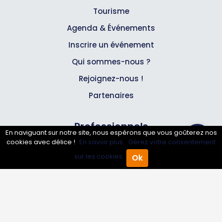
Tourisme
Agenda & Événements
Inscrire un événement
Qui sommes-nous ?
Rejoignez-nous !
Partenaires
Professionnels
En naviguant sur notre site, nous espérons que vous goûterez nos
cookies avec délice !
En savoir plus.
Gérez votre consentement
Annuaire pro
sur les cookies.
Ok
Accueil
Annuaire Pro
Agenda
Menu
Inscrire mon entreprise
Les Abonnements Pros
Infos