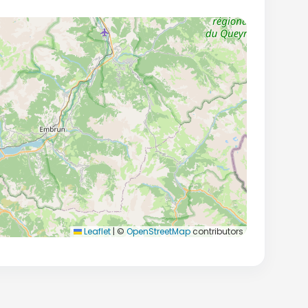
Leaflet
|
©
OpenStreetMap
contributors