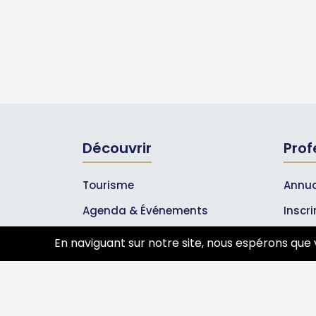
Découvrir
Prof
Tourisme
Annua
Agenda & Événements
Inscr
Inscrire un événement
Les A
En naviguant sur notre site, nous espérons que 
Qui sommes-nous ?
Rejoignez-nous !
Partenaires