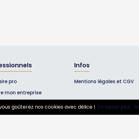
essionnels
Infos
ire pro
Mentions légales et CGV
ire mon entreprise
bonnements Pros
vous goûterez nos cookies avec délice !
En savoir plus.
G