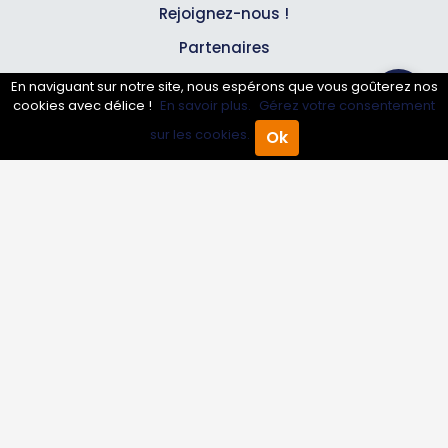
Rejoignez-nous !
Partenaires
En naviguant sur notre site, nous espérons que vous goûterez nos
cookies avec délice !
Professionnels
En savoir plus.
Gérez votre consentement
sur les cookies.
Ok
Accueil
Annuaire Pro
Agenda
Menu
Annuaire pro
Inscrire mon entreprise
Les Abonnements Pros
Infos
Mentions légales et CGV
Suivez-nous