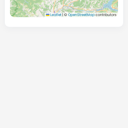
Leaflet
|
©
OpenStreetMap
contributors