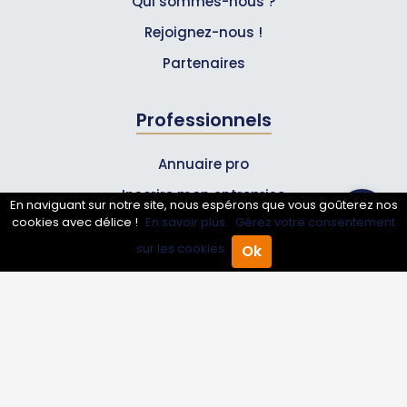
Qui sommes-nous ?
Rejoignez-nous !
Partenaires
Professionnels
Annuaire pro
Inscrire mon entreprise
En naviguant sur notre site, nous espérons que vous goûterez nos
cookies avec délice !
En savoir plus.
Gérez votre consentement
Les Abonnements Pros
sur les cookies.
Ok
Accueil
Annuaire Pro
Agenda
Menu
Infos
Mentions légales et CGV
Suivez-nous