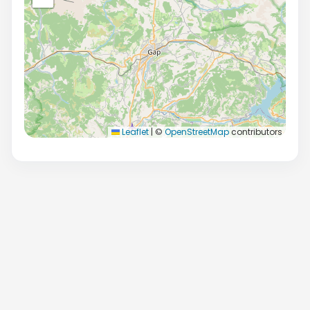
Leaflet
|
©
OpenStreetMap
contributors