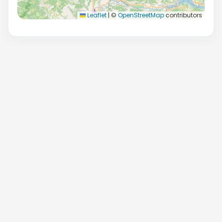
Leaflet
|
©
OpenStreetMap
contributors