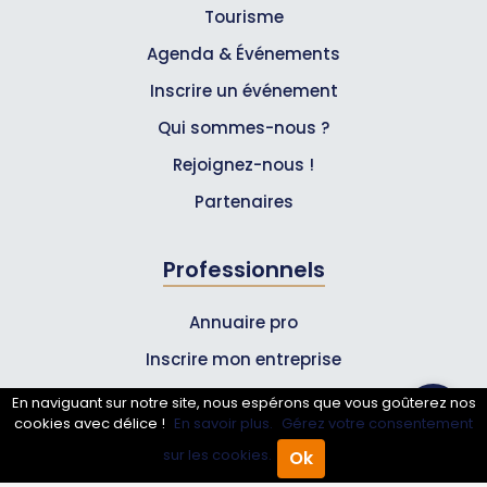
Tourisme
Agenda & Événements
Inscrire un événement
Qui sommes-nous ?
Rejoignez-nous !
Partenaires
Professionnels
Annuaire pro
Inscrire mon entreprise
Les Abonnements Pros
En naviguant sur notre site, nous espérons que vous goûterez nos
cookies avec délice !
En savoir plus.
Gérez votre consentement
sur les cookies.
Ok
Infos
Accueil
Annuaire Pro
Agenda
Menu