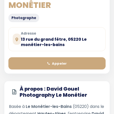
MONÊTIER
Photographe
Adresse
13 rue du grand fêtre, 05220 Le
monêtier-les-bains
Appeler
À propos : David Gouel
Photography Le Monêtier
Basée à
Le Monêtier-les-Bains
(05220) dans le
département
Hautes-Alpes
, l'entreprise
David