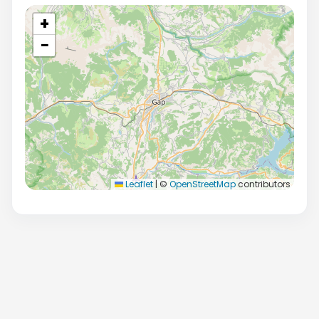
+
−
Leaflet
|
©
OpenStreetMap
contributors