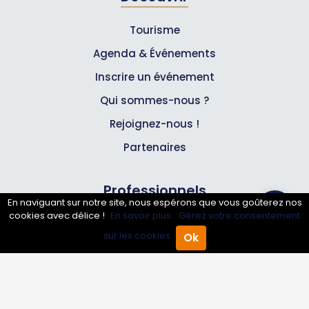
Tourisme
Agenda & Événements
Inscrire un événement
Qui sommes-nous ?
Rejoignez-nous !
Partenaires
Professionnels
En naviguant sur notre site, nous espérons que vous goûterez nos
cookies avec délice !
En savoir plus.
Gérez votre consentement
Annuaire pro
sur les cookies.
Ok
Accueil
Annuaire Pro
Agenda
Menu
Inscrire mon entreprise
Les Abonnements Pros