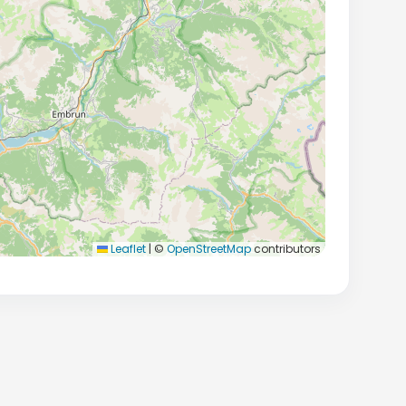
Leaflet
|
©
OpenStreetMap
contributors