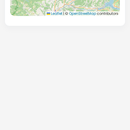
Leaflet
|
©
OpenStreetMap
contributors