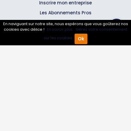
Inscrire mon entreprise
Les Abonnements Pros
En naviguant sur notre site, nous espérons que vous goûterez nos
cookies avec délice !
En savoir plus.
Gérez votre consentement
Infos
sur les cookies.
Ok
Accueil
Annuaire Pro
Agenda
Menu
Mentions légales et CGV
Suivez-nous
© 2007-2026
Toutle05