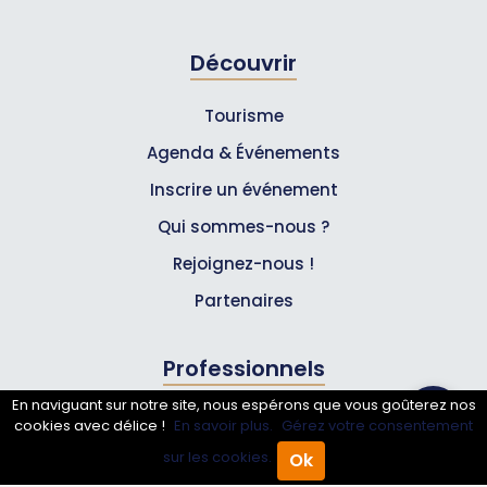
Découvrir
Tourisme
Agenda & Événements
Inscrire un événement
Qui sommes-nous ?
Rejoignez-nous !
Partenaires
Professionnels
En naviguant sur notre site, nous espérons que vous goûterez nos
Annuaire pro
cookies avec délice !
En savoir plus.
Gérez votre consentement
Inscrire mon entreprise
sur les cookies.
Ok
Accueil
Annuaire Pro
Agenda
Menu