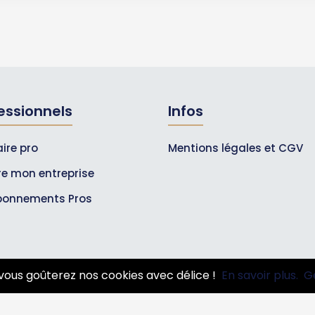
essionnels
Infos
ire pro
Mentions légales et CGV
ire mon entreprise
bonnements Pros
vous goûterez nos cookies avec délice !
En savoir plus.
G