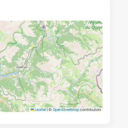
Leaflet
|
©
OpenStreetMap
contributors