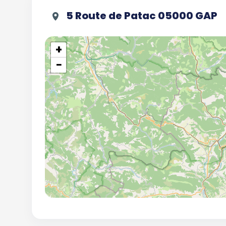
5 Route de Patac 05000 GAP
+
−