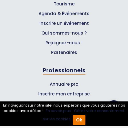
Tourisme
Agenda & Événements
Inscrire un événement
Qui sommes-nous ?
Rejoignez-nous !
Partenaires
Professionnels
Annuaire pro
Inscrire mon entreprise
Les Abonnements Pros
En naviguant sur notre site, nous espérons que vous goûterez nos
cookies avec délice !
En savoir plus.
Gérez votre consentement
sur les cookies.
Ok
Infos
Accueil
Annuaire Pro
Agenda
Menu