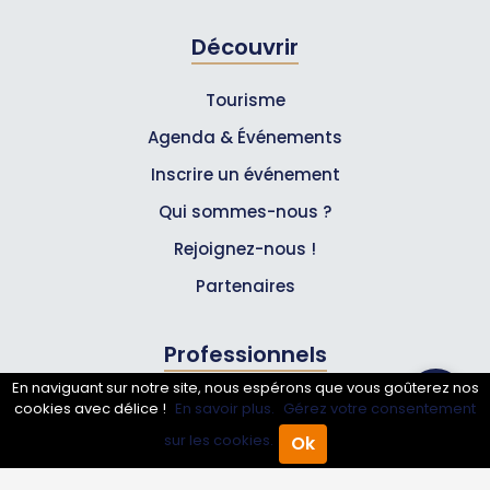
Découvrir
Tourisme
Agenda & Événements
Inscrire un événement
Qui sommes-nous ?
Rejoignez-nous !
Partenaires
Professionnels
En naviguant sur notre site, nous espérons que vous goûterez nos
Annuaire pro
cookies avec délice !
En savoir plus.
Gérez votre consentement
sur les cookies.
Ok
Inscrire mon entreprise
Accueil
Annuaire Pro
Agenda
Menu
Les Abonnements Pros