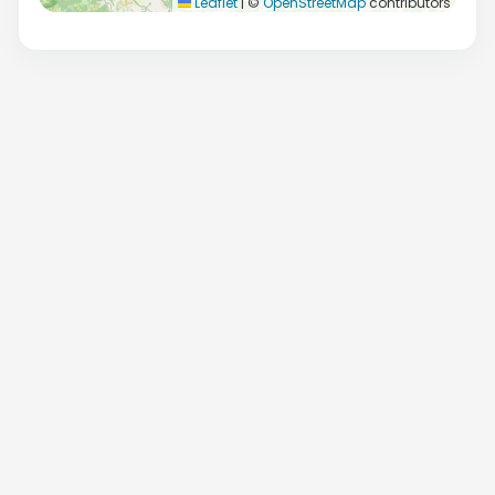
Leaflet
|
©
OpenStreetMap
contributors