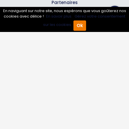
Partenaires
En naviguant sur notre site, nous espérons que vous goûterez nos
cookies avec délice !
En savoir plus.
Gérez votre consentement
Professionnels
sur les cookies.
Ok
Accueil
Annuaire Pro
Agenda
Menu
Annuaire pro
Inscrire mon entreprise
Les Abonnements Pros
Infos
Mentions légales et CGV
Suivez-nous