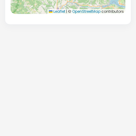
Leaflet
|
©
OpenStreetMap
contributors