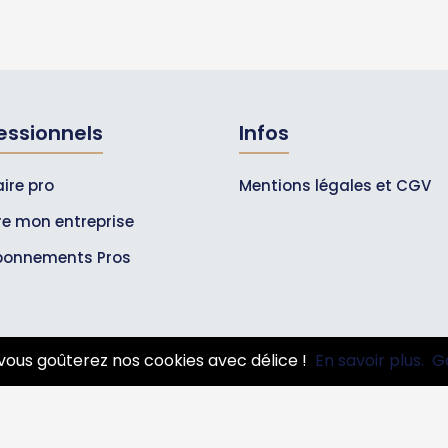
essionnels
Infos
ire pro
Mentions légales et CGV
ire mon entreprise
bonnements Pros
vous goûterez nos cookies avec délice !
En savoir plus.
G
© 2007-2026
Toutle05