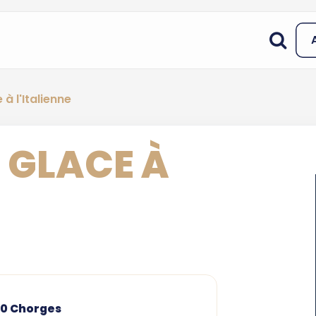
à l'Italienne
 GLACE À
30 Chorges