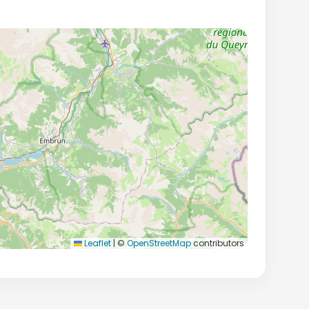
Leaflet
|
©
OpenStreetMap
contributors