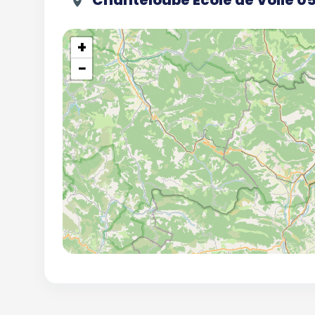
Chanteloube École de Voile 0
+
−