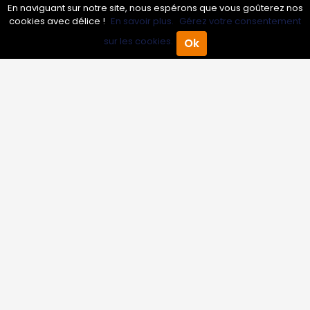
Annuaire pro
En naviguant sur notre site, nous espérons que vous goûterez nos
cookies avec délice !
En savoir plus.
Gérez votre consentement
Inscrire mon entreprise
sur les cookies.
Ok
Accueil
Annuaire Pro
Agenda
Menu
Les Abonnements Pros
Infos
Mentions légales et CGV
Suivez-nous
© 2007-2026
Toutle05