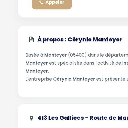
Appeler
À propos : Cérynie Manteyer
Basée à
Manteyer
(05400) dans le départe
Manteyer
est spécialisée dans l'activité de
In
Manteyer
.
L'entreprise
Cérynie Manteyer
est présente s
413 Les Gallices - Route de 