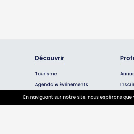
Découvrir
Prof
Tourisme
Annua
Agenda & Événements
Inscr
Inscrire un événement
Les A
En naviguant sur notre site, nous espérons que 
Qui sommes-nous ?
Rejoignez-nous !
Partenaires