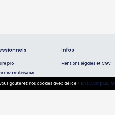
essionnels
Infos
ire pro
Mentions légales et CGV
ire mon entreprise
bonnements Pros
vous goûterez nos cookies avec délice !
En savoir plus.
G