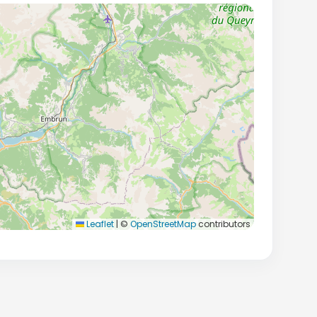
Leaflet
|
©
OpenStreetMap
contributors