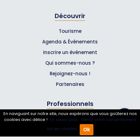
Découvrir
Tourisme
Agenda & Événements
Inscrire un événement
Qui sommes-nous ?
Rejoignez-nous !
Partenaires
Professionnels
En naviguant sur notre site, nous espérons que vous goûterez nos
Annuaire pro
cookies avec délice !
En savoir plus.
Gérez votre consentement
sur les cookies.
Ok
Inscrire mon entreprise
Accueil
Annuaire Pro
Agenda
Menu