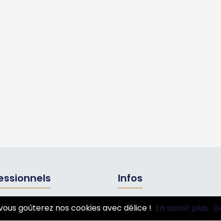
essionnels
Infos
ire pro
Mentions légales et CGV
vous goûterez nos cookies avec délice !
En savoir plus.
G