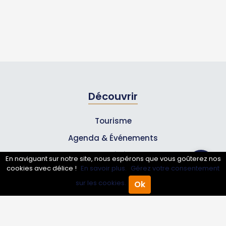
Découvrir
Tourisme
Agenda & Événements
Inscrire un événement
En naviguant sur notre site, nous espérons que vous goûterez nos
cookies avec délice !
En savoir plus.
Gérez votre consentement
Qui sommes-nous ?
sur les cookies.
Ok
Accueil
Annuaire Pro
Agenda
Menu
Rejoignez-nous !
Partenaires