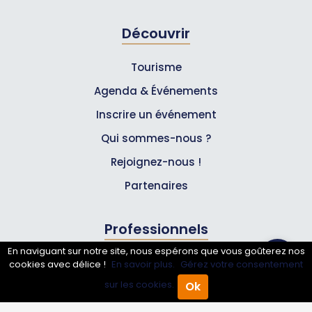
Découvrir
Tourisme
Agenda & Événements
Inscrire un événement
Qui sommes-nous ?
Rejoignez-nous !
Partenaires
Professionnels
En naviguant sur notre site, nous espérons que vous goûterez nos
Annuaire pro
cookies avec délice !
En savoir plus.
Gérez votre consentement
sur les cookies.
Ok
Inscrire mon entreprise
Accueil
Annuaire Pro
Agenda
Menu
Les Abonnements Pros