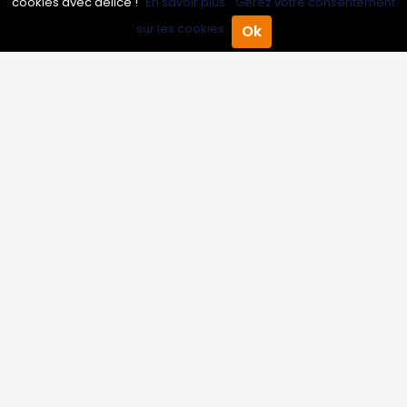
cookies avec délice !
En savoir plus.
Gérez votre consentement
Inscrire mon entreprise
sur les cookies.
Ok
Accueil
Annuaire Pro
Agenda
Menu
Les Abonnements Pros
Infos
Mentions légales et CGV
Suivez-nous
© 2007-2026
Toutle05