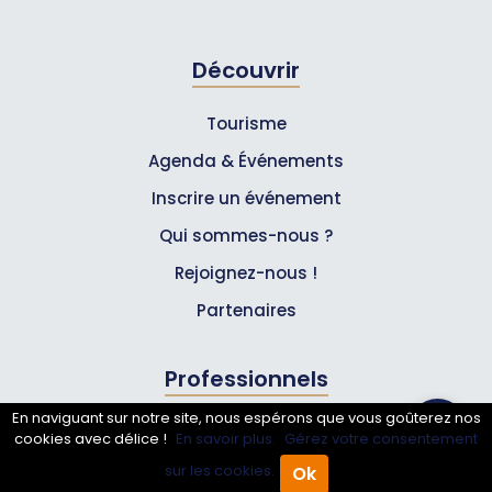
Découvrir
Tourisme
Agenda & Événements
Inscrire un événement
Qui sommes-nous ?
Rejoignez-nous !
Partenaires
Professionnels
En naviguant sur notre site, nous espérons que vous goûterez nos
Annuaire pro
cookies avec délice !
En savoir plus.
Gérez votre consentement
Inscrire mon entreprise
sur les cookies.
Ok
Accueil
Annuaire Pro
Agenda
Menu