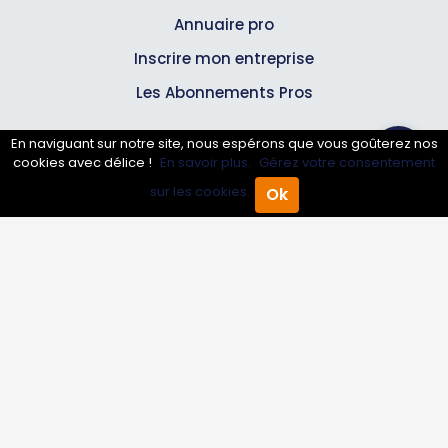
Annuaire pro
Inscrire mon entreprise
Les Abonnements Pros
En naviguant sur notre site, nous espérons que vous goûterez nos
Infos
cookies avec délice !
En savoir plus.
Gérez votre consentement
sur les cookies.
Ok
Accueil
Annuaire Pro
Agenda
Menu
Mentions légales et CGV
Suivez-nous