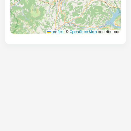
Leaflet
|
©
OpenStreetMap
contributors