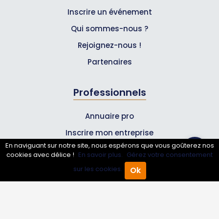
Inscrire un événement
Qui sommes-nous ?
Rejoignez-nous !
Partenaires
Professionnels
Annuaire pro
Inscrire mon entreprise
En naviguant sur notre site, nous espérons que vous goûterez nos
Les Abonnements Pros
cookies avec délice !
En savoir plus.
Gérez votre consentement
sur les cookies.
Ok
Accueil
Annuaire Pro
Agenda
Menu
Infos
Mentions légales et CGV