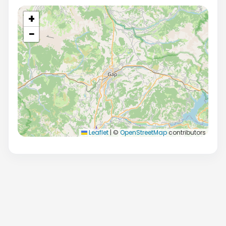
+
−
Leaflet
|
©
OpenStreetMap
contributors